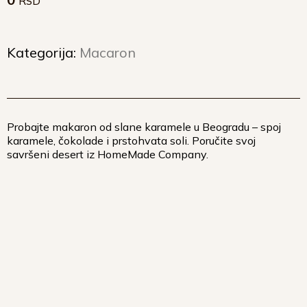
RSD
Kategorija:
Macaron
Probajte
makaron
od slane karamele u Beogradu – spoj
karamele, čokolade i prstohvata soli. Poručite svoj
savršeni desert iz HomeMade Company.