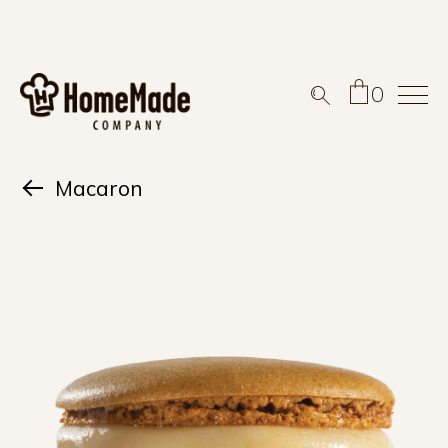
0
Nema artikala u vašoj
korpi.
Macaron