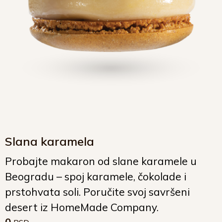
Slana karamela
Probajte
makaron
od slane karamele u
Beogradu – spoj karamele, čokolade i
prstohvata soli. Poručite svoj savršeni
desert iz HomeMade Company.
0